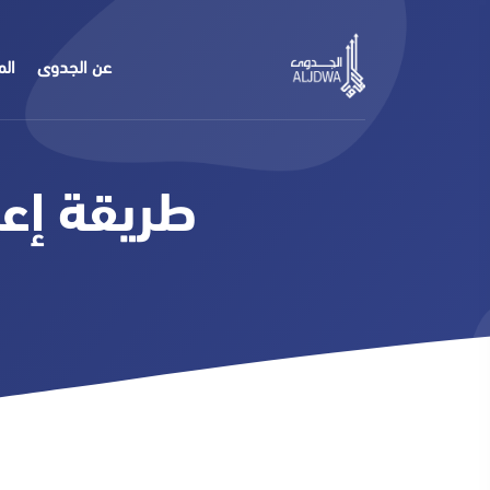
عن الجدوى
الم
طريقة إع