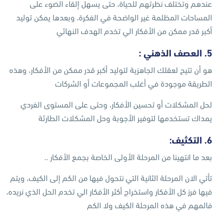
عندھم وتختلف نظرتھم للحیاة، حتى یسھل إلقاء الضوء على
المساحات المظلمة غیر الواضحة في الفكرة، وبعدھا یمكن تولید
أكبر قدر ممكن من الأفكار الي تخدم الھدف النهائي
5. العصف الذھني :
ھو أن تتيح لعقلك الجاھزية لتولید أكبر قدر ممكن من الأفكار، وھذه
الطریقة موجودة في أغلب المجموعات أو الشركات
لحل المشكلات أو تحسین الأفكار، وحتى على المستوى الفردي
یمداك تستخدمھا لتوفیر الأجوبة وحل المشكلات الطارئة
6. التكثیف:
بعد ما انتهينا من المرحلة الأولى الخاصة بجمع الأفكار ..
تأتي الان المرحلة الثانیة التي نتحول فیھا من الكم إلى الكیف، ویتم
فیھا فرز كل الأفكار واستخراج أكثر الأفكار الي تخدم الحل الذي نريده،
فالمھم في هذه المرحلة الكيف ولا الكم