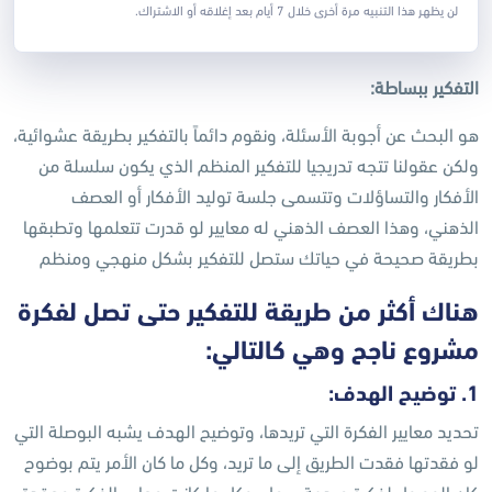
بفكرة مشروع، في هذه المقالة سنوضح لكم كیف یمكن إنتاج
لن يظهر هذا التنبيه مرة أخرى خلال 7 أيام بعد إغلاقه أو الاشتراك.
الأفكار للمشاريع:
التفكیر ببساطة:
ھو البحث عن أجوبة الأسئلة، ونقوم دائماً بالتفكير بطریقة عشوائیة،
ولكن عقولنا تتجه تدریجيا للتفكیر المنظم الذي یكون سلسلة من
الأفكار والتساؤلات وتتسمى جلسة تولید الأفكار أو العصف
الذھني، وھذا العصف الذھني له معاییر لو قدرت تتعلمھا وتطبقھا
بطریقة صحیحة في حیاتك ستصل للتفكیر بشكل منھجي ومنظم
هناك أكثر من طريقة للتفكير حتى تصل لفكرة
مشروع ناجح وهي كالتالي:
1. توضیح الھدف:
تحدید معاییر الفكرة التي تريدها، وتوضیح الھدف یشبه البوصلة التي
لو فقدتھا فقدت الطریق إلى ما ترید، وكل ما كان الأمر یتم بوضوح
كان الوصول لفكرة مبدعة سھل، وكل ما كانت معاییر الفكرة معقدة