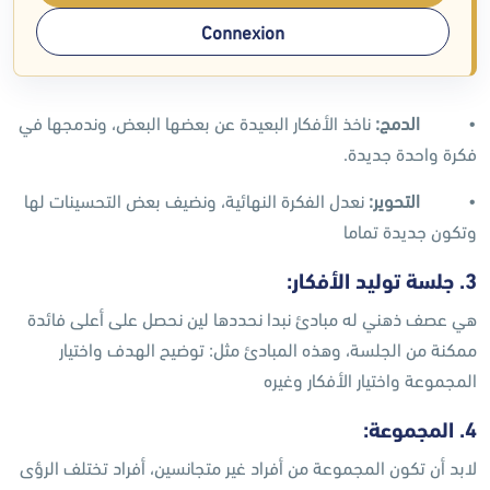
Connexion
•
‏الدمج:
ناخذ الأفكار البعیدة عن بعضھا البعض، وندمجھا في
فكرة واحدة جدیدة.
•
التحویر:
نعدل الفكرة النھائیة، ونضیف بعض التحسینات لھا
وتكون جدیدة تماما
3. جلسة تولید الأفكار:
ھي عصف ذھني له مبادئ نبدا نحددھا لین نحصل على أعلى فائدة
ممكنة من الجلسة، وھذه المبادئ مثل: توضیح الھدف واختیار
المجموعة واختیار الأفكار وغيره
4. المجموعة:
لابد أن تكون المجموعة من أفراد غیر متجانسین، أفراد تختلف الرؤى