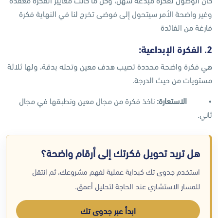
وغیر واضحة الأمر سيتحول إلى فوضى تخرج لنا في النھایة فكرة
فارغة من الفائدة
2. الفكرة الإبداعیة:
ھي فكرة واضحة محددة ‏تصیب ھدف معین وتحله بدقة، ولھا ثلاثة
مستویات من حیث الدرجة.
•
الاستعارة:
ناخذ فكرة من مجال معین ونطبقھا في مجال
ثاني.
هل تريد تحويل فكرتك إلى أرقام واضحة؟
استخدم جدوى تك كبداية عملية لفهم مشروعك، ثم انتقل
للمسار الاستشاري عند الحاجة لتحليل أعمق.
ابدأ عبر جدوى تك