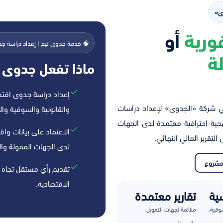
ى»
ورية
أو
🧠 خدمة جدوى تيم | إعداد دراسة جد
ة
ماذا تفعل جدوى 
إعداد دراسة جدوى اقتصا
 شركة «الجدوى» لإعداد دراسات
والقانونية والسوقية والف
جية احترافية معتمدة لدى الجهات
الاعتماد على بيانات وا
لتقرير المالي النهائي.
لدى الجهات الممولة وال
مشروع
تقديم رأي مستقل تجاه 
الاقتصادية.
تقارير معتمدة
سوقية،
ملائمة لجهات التمويل
والمستثمرين