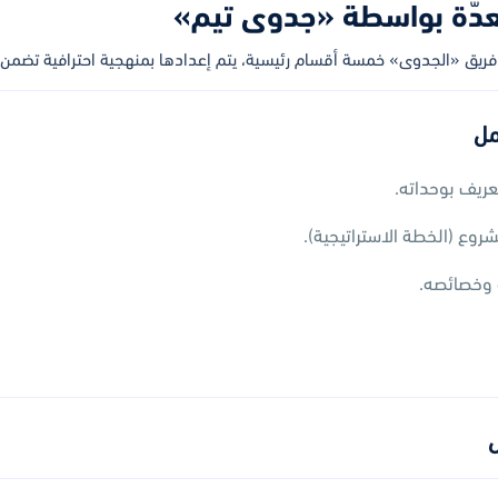
عدّة بواسطة «جدوى تيم»
ريق «الجدوى» خمسة أقسام رئيسية، يتم إعدادها بمنهجية احترافية تضمن ت
مل
ريف بوحداته.
روع (الخطة الاستراتيجية).
 وخصائصه.
ل