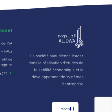
ssent
t de TVA
é – FAQs
La société saoudienne leader
rofil de
dans la réalisation d'études de
treprise
faisabilité économique et le
جدوى 
développement de systèmes
d'entreprise
French