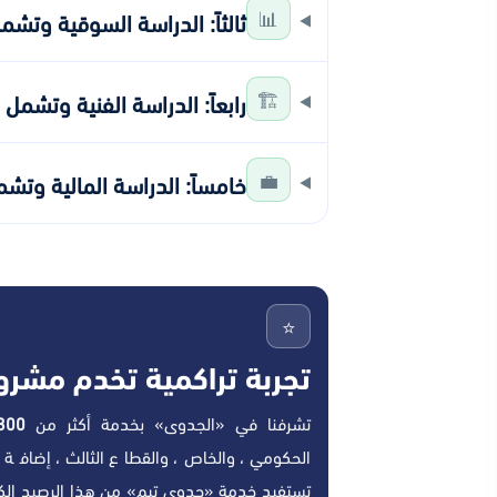
📊
ثالثاً: الدراسة السوقية وتشم
🏗️
رابعاً: الدراسة الفنية وتشمل
💼
خامساً: الدراسة المالية وتش
⭐
تجربة تراكمية تخدم مشرو
تشرفنا في «الجدوى» بخدمة أكثر من
300 عمي
الحكومي، والخاص، والقطاع الثالث، إضافة إ
تستفيد خدمة «جدوى تيم» من هذا الرصيد الكبي