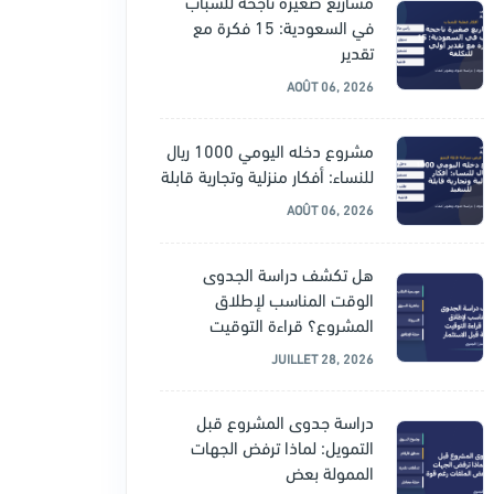
مشاريع صغيرة ناجحة للشباب
في السعودية: 15 فكرة مع
تقدير
AOÛT 06, 2026
مشروع دخله اليومي 1000 ريال
للنساء: أفكار منزلية وتجارية قابلة
AOÛT 06, 2026
هل تكشف دراسة الجدوى
الوقت المناسب لإطلاق
المشروع؟ قراءة التوقيت
JUILLET 28, 2026
دراسة جدوى المشروع قبل
التمويل: لماذا ترفض الجهات
الممولة بعض