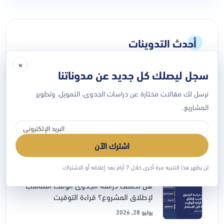
أحدث التدوينات
×
سجل ليصلك كل جديد عن مدوناتنا
مشاريع صغيرة ناجحة للشباب في السعودية:
15 فكرة مع تقدير
نرسل لك مقالات مختارة عن دراسات الجدوى، التمويل، وتطوير
أغسطس 06, 2026
المشاريع.
مشروع دخله اليومي 1000 ريال للنساء:
أفكار منزلية وتجارية قابلة
اشترك الآن
أغسطس 06, 2026
لن يظهر هذا التنبيه مرة أخرى خلال 7 أيام بعد إغلاقه أو الاشتراك.
هل تكشف دراسة الجدوى الوقت المناسب
لإطلاق المشروع؟ قراءة التوقيت
يوليو 28, 2026