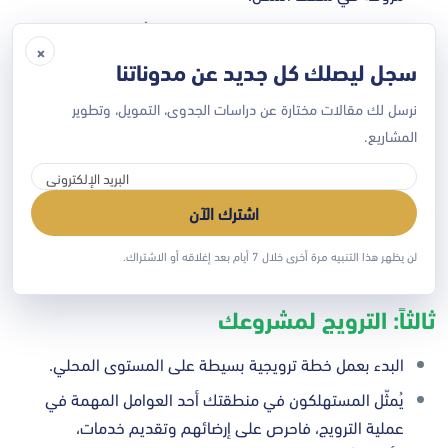
ضرورة شراء مجموعة من الثلاجات والتي يُمكن الحصول
×
عليها من شركات المشروبات الغازية، الآيس كريم.. وغيرها.
سجل ليصلك كل جديد عن مدوناتنا
تركيب أرفف خشبية لعرض المنتجات وترتيبها بشكل منفصل
نرسل لك مقالات مختارة عن دراسات الجدوى، التمويل، وتطوير
حسب نوع الصنف.
المشاريع.
وضع فاصل بين البائع وبين المستهلك.
شراء بعض التجهيزات الإضافية مثل: كُرسي، ستاند، شاشة
اشترك الآن
تلفاز.. وغيرها من التجهيزات حسب احتياجك لها.
لن يظهر هذا التنبيه مرة أخرى خلال 7 أيام بعد إغلاقه أو الاشتراك.
ثالثاً: الترويج لمشروعك
البدء بعمل خطة ترويجية بسيطة على المستوى المحلي.
يُمثّل المستهلكون في منطقتك أحد العوامل المهمة في
عملية الترويج، فاحرص على إرضائهم وتقديم خدمات،