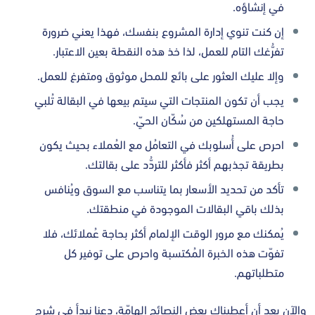
في إنشاؤه.
إن كنت تنوي إدارة المشروع بنفسك، فهذا يعني ضرورة
تفرُّغك التام للعمل، لذا خذ هذه النقطة بعين الاعتبار.
وإلا عليك العثور على بائع للمحل موثوق ومتفرغ للعمل.
يجب أن تكون المنتجات التي سيتم بيعها في البقالة تُلبي
حاجة المستهلكين من سُكّان الحيّ.
احرص على أُسلوبك في التعامُل مع العُملاء بحيث يكون
بطريقة تجذبهم أكثر فأكثر للتردُّد على بقالتك.
تأكد من تحديد الأسعار بما يتناسب مع السوق ويُنافس
بذلك باقي البقالات الموجودة في منطقتك.
يُمكنك مع مرور الوقت الإلمام أكثر بحاجة عُملائك، فلا
تفوّت هذه الخبرة المُكتسبة واحرص على توفير كل
متطلباتهم.
والآن بعد أن أعطيناك بعض النصائح الهامّة، دعنا نبدأ في شرح