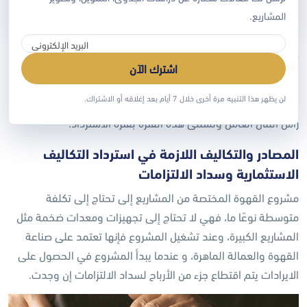
دراسة جدوى اقتصادية
المشاريع.
تحديد عناصر التكاليف الاستثمارية اللازمة للاسترداد
اشترك الآن
تمثل هذه التكاليف جميع المبالغ التي تم إنفاقها خلال فترة تجهيز
لن يظهر هذا التنبيه مرة أخرى خلال 7 أيام بعد إغلاقه أو الاشتراك.
المشروع و يجب أن يتم استردادها خلال سنوات التشغيل وبما فيها
رأس المال العامل وتسمى هذه الفترة بفترة الاسترداد.
المصادر والتكاليف اللازمة في استرداد التكاليف
الاستثمارية وسداد الالتزامات
مشروع القهوة المختصة من المشاريع إلى تحتاج إلى تكلفة
متوسطة نوعًا ما، فهي لا تحتاج إلى تجهيزات ومعدات ضخمة مثل
المشاريع الكبيرة، وعند تشغيل المشروع فإنها تعتمد على صناعة
القهوة والعمالة الماهرة، و عندما يبدأ المشروع في الحصول على
الايرادات يتم اقتطاع جزء من الأرباح لسداد الالتزامات إن وجدت.