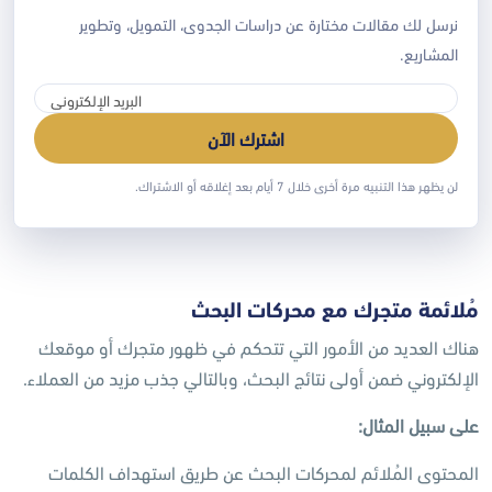
اختيار السلع المُناسبة
نرسل لك مقالات مختارة عن دراسات الجدوى، التمويل، وتطوير
تطرّقنا للحديث عن خطوات وتجهيزات عديدة للبدء بالمشروع، ولكن
المشاريع.
قبل كل ذلك، عليك تحديد نوع المُنتجات التي ستقوم بعرضها.
وإن كنت لم تُقرر بعد ما هو المجال الذي تود الخوض فيه، عليك
اشترك الآن
عمل دراسة شاملة لاحتياجات مستخدمي الإنترنت، وما هي السلع
التي تشهد إقبالاً كبيراً لشرائها، وبعدها يُمكنك اتخاذ قرار صائب بهذا
لن يظهر هذا التنبيه مرة أخرى خلال 7 أيام بعد إغلاقه أو الاشتراك.
الخصوص.
مُلائمة متجرك مع محركات البحث
هناك العديد من الأمور التي تتحكم في ظهور متجرك أو موقعك
الإلكتروني ضمن أولى نتائج البحث، وبالتالي جذب مزيد من العملاء.
على سبيل المثال:
المحتوى المُلائم لمحركات البحث عن طريق استهداف الكلمات