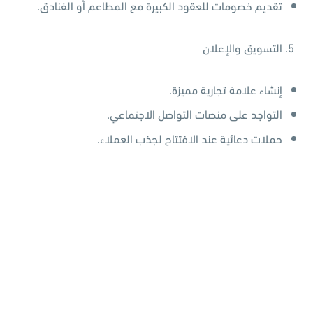
تقديم خصومات للعقود الكبيرة مع المطاعم أو الفنادق.
التسويق والإعلان
إنشاء علامة تجارية مميزة.
التواجد على منصات التواصل الاجتماعي.
حملات دعائية عند الافتتاح لجذب العملاء.
موضوع مقترح لك: أهم
خطوة تحتاج إلى تركيز
قبل إطلاق مشروعك
الجديد: السر في