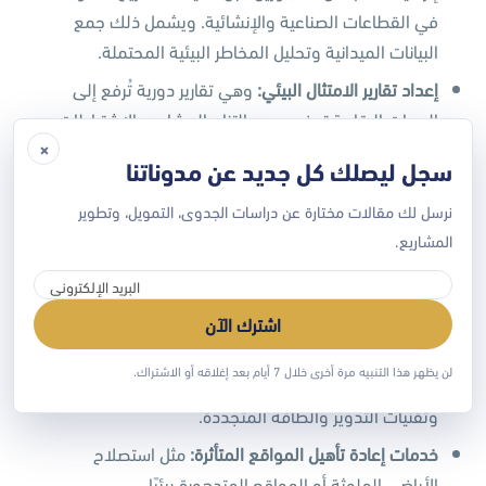
في القطاعات الصناعية والإنشائية. ويشمل ذلك جمع
البيانات الميدانية وتحليل المخاطر البيئية المحتملة.
إعداد تقارير الامتثال البيئي
:
وهي تقارير دورية تُرفع إلى
الجهات الرقابية توضح مدى التزام المشاريع بالاشتراطات
×
البيئية.
سجل ليصلك كل جديد عن مدوناتنا
قياسات جودة الهواء والمياه والتربة
:
وتشمل استخدام
نرسل لك مقالات مختارة عن دراسات الجدوى، التمويل، وتطوير
أجهزة تحليل دقيقة لرصد الملوثات البيئية، مع تقديم
المشاريع.
توصيات للمعالجة إن لزم الأمر.
إعداد خطط الإدارة البيئية
(EMP):
وهي خطط تهدف إلى
إدارة الآثار البيئية خلال مراحل تنفيذ المشروع.
اشترك الآن
الاستشارات الخاصة بالاستدامة والتحول البيئي
:
مثل
لن يظهر هذا التنبيه مرة أخرى خلال 7 أيام بعد إغلاقه أو الاشتراك.
تخفيض البصمة الكربونية، وإعادة استخدام الموارد،
وتقنيات التدوير والطاقة المتجددة.
خدمات إعادة تأهيل المواقع المتأثرة
:
مثل استصلاح
الأراضي الملوثة أو المواقع المتدهورة بيئيًا.