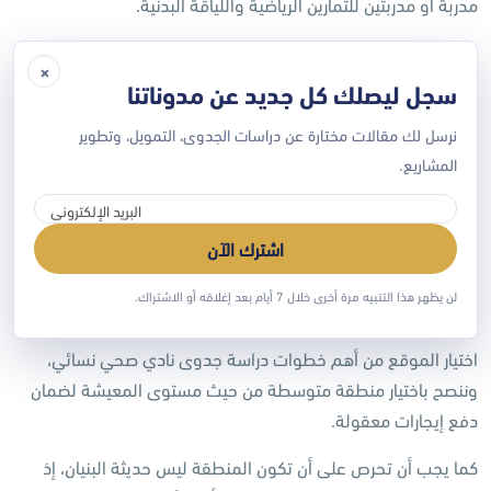
مدربة أو مدربتين للتمارين الرياضية واللياقة البدنية.
مشرفة على المكان، ويُمكن أن تكون صاحبة المشروع.
×
سجل ليصلك كل جديد عن مدوناتنا
موظفين في الكوفي شوب.
نرسل لك مقالات مختارة عن دراسات الجدوى، التمويل، وتطوير
محاسب أو محاسبة لإدارة جميع الأمور المالية، وبالأخص عملية
المشاريع.
الاشتراكات هل ستكون شهرية أو كل 3 أشهر.
موظفة استقبال.
اشترك الآن
لن يظهر هذا التنبيه مرة أخرى خلال 7 أيام بعد إغلاقه أو الاشتراك.
رابعاً: تحديد الموقع
اختيار الموقع من أهم خطوات دراسة جدوى نادي صحي نسائي،
وننصح باختيار منطقة متوسطة من حيث مستوى المعيشة لضمان
دفع إيجارات معقولة.
كما يجب أن تحرص على أن تكون المنطقة ليس حديثة البنيان، إذ