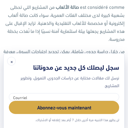
est considéré comme
صالة الألعاب
من المشاريع التي تحظى
بشعبية كبيرة لدى مختلف الفئات العمرية، سواء كانت صالة ألعاب
إلكترونية أو مخصصة للألعاب التقليدية والذهنية. تزايد الإقبال على
هذه المشاريع يجعلها بيئة استثمارية آمنة نسبيًا إذا ما نُفذت بخطة
مدروسة.
من خلال دراسة جدوى شاملة، يمكن تحديد احتياجات السوق، معرفة
حجم الطلب، وحصر المنافسة القائمة. وهذا ما تقدمه شركات
×
سجل ليصلك كل جديد عن مدوناتنا
متخصصة مثل
Faisabilité
التي تضع خبرتها في خدمة المستثمرين
لضمان نجاح المشروع.
نرسل لك مقالات مختارة عن دراسات الجدوى، التمويل، وتطوير
مكونات دراسة جدوى صالة الألعاب
المشاريع.
Analyse du marché
:
تحديد الشريحة المستهدفة من
Abonnez-vous maintenant
العملاء مثل الشباب، العائلات أو الأطفال.
لن يظهر هذا التنبيه مرة أخرى خلال 7 أيام بعد إغلاقه أو الاشتراك.
الموقع والمساحة
:
اختيار موقع حيوي يسهل الوصول إليه،