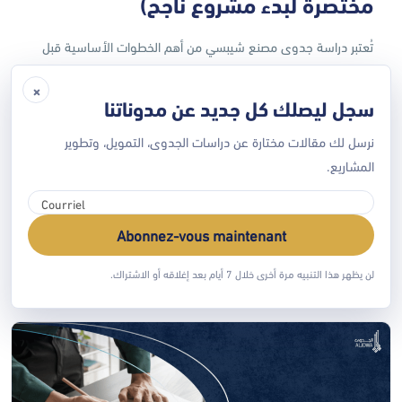
مختصرة لبدء مشروع ناجح)
تُعتبر دراسة جدوى مصنع شيبسي من أهم الخطوات الأساسية قبل
إنشاء مصنع لإنتاج رقائق البطاطس، خاصة مع ارتفاع الطلب على
×
المنتجات الغذائية السريعة في الأسواق. ويُعد المشروع من المشاريع
سجل ليصلك كل جديد عن مدوناتنا
الصناعية المربحة التي تمتلك فرص نمو كبيرة عند التخطيط لها بشكل
نرسل لك مقالات مختارة عن دراسات الجدوى، التمويل، وتطوير
صحيح. ما هو مشروع مصنع الشيبسي؟ مشروع مصنع الشيبسي
المشاريع.
يعتمد على إنتاج وتعبئة رقائق البطاطس […]
EN SAVOIR PLUS
Abonnez-vous maintenant
لن يظهر هذا التنبيه مرة أخرى خلال 7 أيام بعد إغلاقه أو الاشتراك.