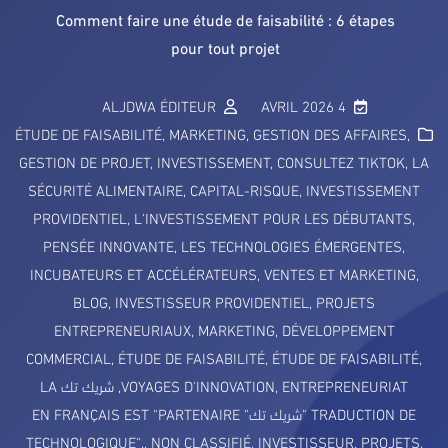
Comment faire une étude de faisabilité : 6 étapes
pour tout projet
ALJDWA ÉDITEUR
4 AVRIL 2026
ÉTUDE DE FAISABILITÉ
,
MARKETING
,
GESTION DES AFFAIRES
,
GESTION DE PROJET
,
INVESTISSEMENT
,
CONSULTEZ TIKTOK
,
LA
SÉCURITÉ ALIMENTAIRE
,
CAPITAL-RISQUE
,
INVESTISSEMENT
PROVIDENTIEL
,
L'INVESTISSEMENT POUR LES DÉBUTANTS
,
PENSÉE INNOVANTE
,
LES TECHNOLOGIES ÉMERGENTES
,
INCUBATEURS ET ACCÉLÉRATEURS
,
VENTES ET MARKETING
,
BLOG
,
INVESTISSEUR PROVIDENTIEL
,
PROJETS
ENTREPRENEURIAUX
,
MARKETING
,
DÉVELOPPEMENT
COMMERCIAL
,
ÉTUDE DE FAISABILITÉ
,
ÉTUDE DE FAISABILITÉ
,
ENTREPRENEURIAT
,
VOYAGES D'INNOVATION
,
شريك تك LA
TRADUCTION DE "شريك تك" EN FRANÇAIS EST "PARTENAIRE
TECHNOLOGIQUE".
,
NON CLASSIFIÉ
,
INVESTISSEUR
,
PROJETS
,