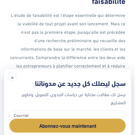
faisabilité
L'étude de faisabilité est l'étape essentielle qui détermine
la viabilité de tout projet avant son lancement. Mais ce
n'est pas la première étape, puisqu'elle est précédée
d'une recherche préliminaire qui recueille des
informations de base sur le marché, les clients et les
concurrents. Comprendre la différence entre les deux aide
les entrepreneurs à planifier correctement et à réduire
les risques. Tandis que la recherche préliminaire
×
سجل ليصلك كل جديد عن مدوناتنا
détermine la faisabilité de l'idée en termes de demande
et d'intérêt, l'étude de faisabilité propose une analyse […]
نرسل لك مقالات مختارة عن دراسات الجدوى، التمويل، وتطوير
المشاريع.
EN SAVOIR PLUS
Abonnez-vous maintenant