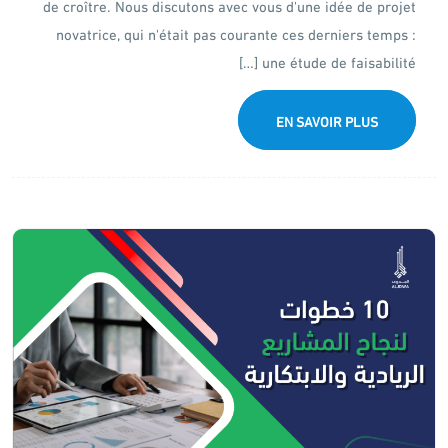
de croître. Nous discutons avec vous d'une idée de projet
novatrice, qui n'était pas courante ces derniers temps :
une étude de faisabilité […]
EN SAVOIR PLUS