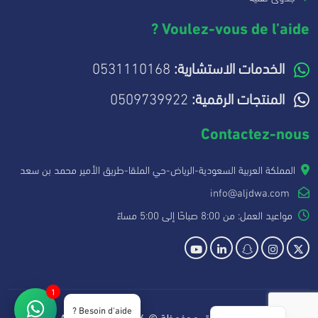
Voulez-vous de l’aide ?
0531110168
الخدمات الاستشارية:
0509739922
المنتجات الرقمية:
Contactez-nous
المملكة العربية السعودية-الرياض-حي الملقا-طريق الأمير محمد بن سعد
info@aljdwa.com
مواعيد العمل: من 8:00 صباحًا إلى 5:00 مساءً
1
Besoin d'aide ?
جميع الحقوق محفوظة © 2026 Aljdwa.com