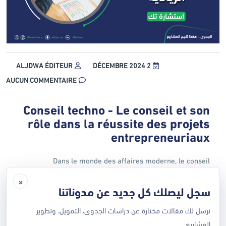
ALJDWA ÉDITEUR
2 DÉCEMBRE 2024
AUCUN COMMENTAIRE
Conseil techno - Le conseil et son
rôle dans la réussite des projets
entrepreneuriaux
Dans le monde des affaires moderne, le conseil
technologique est devenu un élément essentiel de la
×
سجل ليصلك كل جديد عن مدوناتنا
réussite. Il contribue à la préparation d'études de
faisabilité, au développement de stratégies de croissance
نرسل لك مقالات مختارة عن دراسات الجدوى، التمويل، وتطوير
et à la fourniture de l'expertise nécessaire pour soutenir
المشاريع.