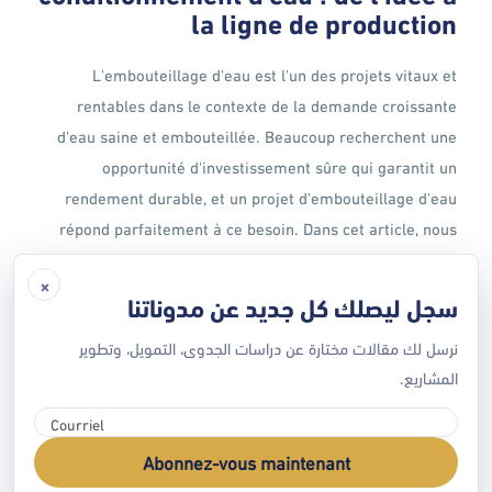
la ligne de production
L'embouteillage d'eau est l'un des projets vitaux et
rentables dans le contexte de la demande croissante
d'eau saine et embouteillée. Beaucoup recherchent une
opportunité d'investissement sûre qui garantit un
rendement durable, et un projet d'embouteillage d'eau
répond parfaitement à ce besoin. Dans cet article, nous
vous expliquerons étape par étape, de l'étude de
×
faisabilité de l'embouteillage d'eau à une chaîne de
سجل ليصلك كل جديد عن مدوناتنا
production d'eau intégrée. Nous fournirons également des
نرسل لك مقالات مختارة عن دراسات الجدوى، التمويل، وتطوير
conseils pratiques et des exemples [...]
المشاريع.
EN SAVOIR PLUS
Abonnez-vous maintenant